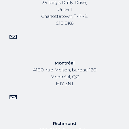
35 Regis Duffy Drive,
Unité 1
Charlottetown, Î.-P.-É.
C1E 0K6
Montréal
4100, rue Molson, bureau 120
Montréal, QC
H1Y 3N1
Richmond