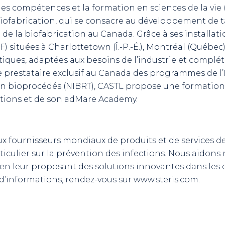
es compétences et la formation en sciences de la vie 
ofabrication, qui se consacre au développement de tal
nt de la biofabrication au Canada. Grâce à ses installa
) situées à Charlottetown (Î.-P.-É.), Montréal (Québec)
iques, adaptées aux besoins de l’industrie et complé
ue prestataire exclusif au Canada des programmes de l’
en bioprocédés (NIBRT), CASTL propose une formation
tions et de son adMare Academy.
ux fournisseurs mondiaux de produits et de services d
ticulier sur la prévention des infections. Nous aidons 
 en leur proposant des solutions innovantes dans les 
s d’informations, rendez-vous sur www.steris.com.