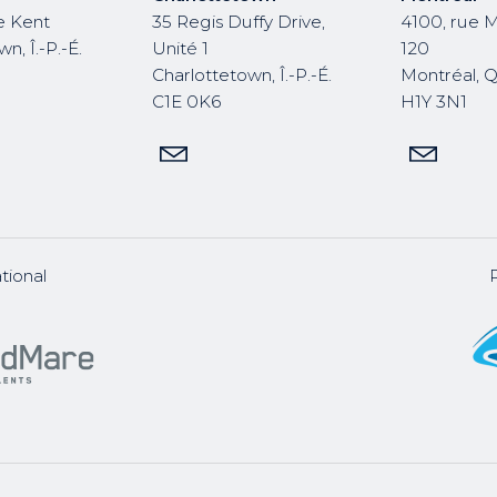
e Kent
35 Regis Duffy Drive,
4100, rue 
n, Î.-P.-É.
Unité 1
120
Charlottetown, Î.-P.-É.
Montréal, 
C1E 0K6
H1Y 3N1
tional