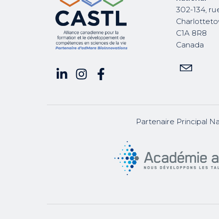
302-134, ru
Charlottetow
C1A 8R8
Canada
Partenaire Principal Na