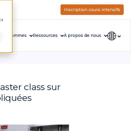
Inscription cours intensifs
d
cs
Programmes
Ressources
À propos de nous
ster class sur
pliquées