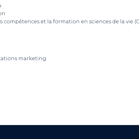
u
on
s compétences et la formation en sciences de la vie (
ations marketing