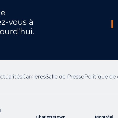
de
z-vous à
jourd’hui.
ctualités
Carrières
Salle de Presse
Politique de 
l
Charlottetown
Montréal