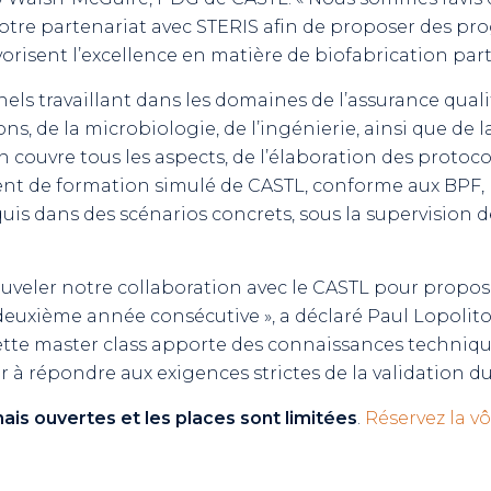
otre partenariat avec STERIS afin de proposer des pr
avorisent l’excellence en matière de biofabrication par
ls travaillant dans les domaines de l’assurance qualit
s, de la microbiologie, de l’ingénierie, ainsi que de l
n couvre tous les aspects, de l’élaboration des protoco
ent de formation simulé de CASTL, conforme aux BPF,
quis dans des scénarios concrets, sous la supervision
ouveler notre collaboration avec le CASTL pour prop
euxième année consécutive », a déclaré Paul Lopolito,
ette master class apporte des connaissances technique
r à répondre aux exigences strictes de la validation du
ais ouvertes et les places sont limitées
.
Réservez la v