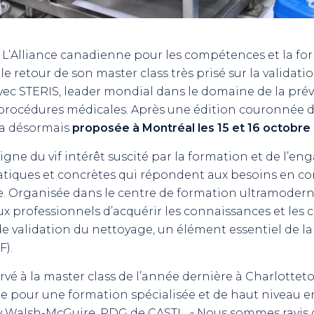
L’Alliance canadienne pour les compétences et la for
le retour de son master class très prisé sur la validat
ec STERIS, leader mondial dans le domaine de la prév
ux procédures médicales. Après une édition couronnée 
ra désormais
proposée à Montréal les 15 et 16 octobre
gne du vif intérêt suscité par la formation et de l’e
atiques et concrètes qui répondent aux besoins en co
vie. Organisée dans le centre de formation ultramoder
ux professionnels d’acquérir les connaissances et le
e validation du nettoyage, un élément essentiel de l
F).
ervé à la master class de l’année dernière à Charlotte
 pour une formation spécialisée et de haut niveau en
y Walsh-McGuire, PDG de CASTL. « Nous sommes ravis d’