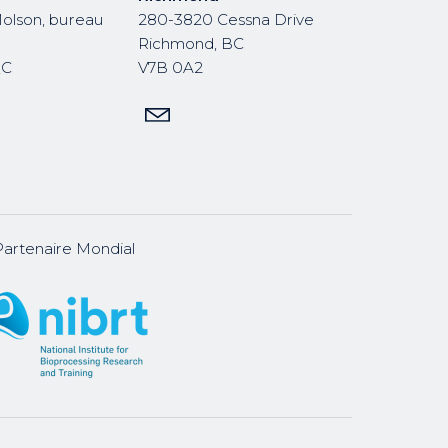
Molson, bureau
280-3820 Cessna Drive
Richmond, BC
QC
V7B 0A2
Partenaire Mondial