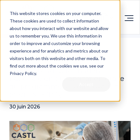
This website stores cookies on your computer.
These cookies are used to collect information
about how you interact with our website and allow
us to remember you. We use this information in
order to improve and customize your browsing
experience and for analytics and metrics about our
visitors both on this website and other media. To
find out more about the cookies we use, see our
CASTL étend sa formation
Privacy Policy.
nationale en biofabrication grâce
Accept
au programme « BioInnovation
Scientist » (BIS)
30 juin 2026