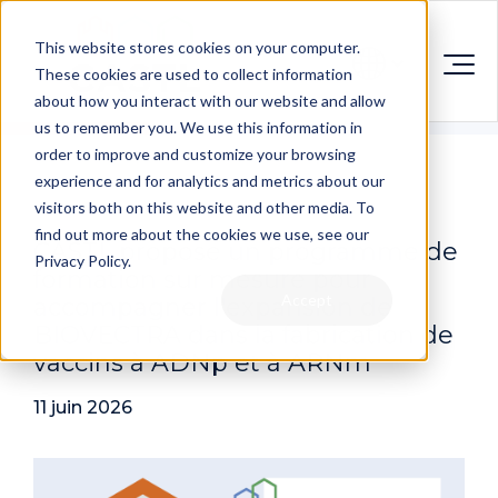
This website stores cookies on your computer.
These cookies are used to collect information
about how you interact with our website and allow
us to remember you. We use this information in
order to improve and customize your browsing
experience and for analytics and metrics about our
visitors both on this website and other media. To
find out more about the cookies we use, see our
CASTL propose un programme de
Privacy Policy.
formation sur mesure pour
Accept
accompagner l'expansion de
BIOVECTRA dans la fabrication de
vaccins à ADNp et à ARNm
11 juin 2026