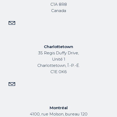
C1A 8R8
Canada
Charlottetown
35 Regis Duffy Drive,
Unité 1
Charlottetown, Î.-P.-É.
C1E 0K6
Montréal
4100, rue Molson, bureau 120