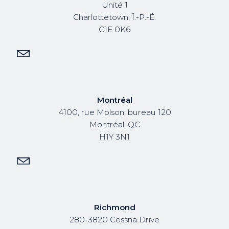
Unité 1
Charlottetown, Î.-P.-É.
C1E 0K6
Montréal
4100, rue Molson, bureau 120
Montréal, QC
H1Y 3N1
Richmond
280-3820 Cessna Drive