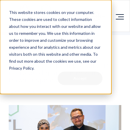
This website stores cookies on your computer.
These cookies are used to collect information
about how you interact with our website and allow
us to remember you. We use this information in
order to improve and customize your browsing
experience and for analytics and metrics about our
visitors both on this website and other media. To
find out more about the cookies we use, see our
Se reconvertir pour prendre un
Privacy Policy.
nouveau départ : un retour au
Accept
travail inspirant
12 juin 2026