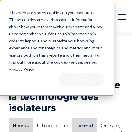
This website stores cookies on your computer.
These cookies are used to collect information
about how you interact with our website and allow
us to remember you. We use this information in
order to improve and customize your browsing
experience and for analytics and metrics about our
visitors both on this website and other media. To
Introduction à la
find out more about the cookies we use, see our
Privacy Policy.
finition par
Accept
remplissage à l'aide de
la technologie des
isolateurs
Niveau
Introductory
Format
On-site,