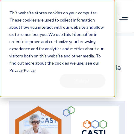
This website stores cookies on your computer.
These cookies are used to collect information
about how you interact with our website and allow
us to remember you. We use this information in
order to improve and customize your browsing
experience and for analytics and metrics about our
visitors both on this website and other media. To
find out more about the cookies we use, see our
CASTL Elevate : pour l'avenir de la
Privacy Policy.
biofabrication au Canada
Accept
11 juin 2026