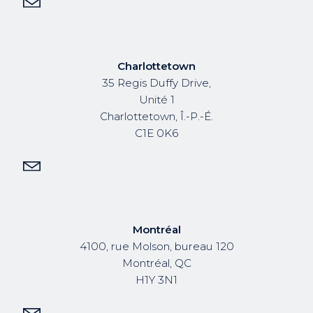
Charlottetown
35 Regis Duffy Drive,
Unité 1
Charlottetown, Î.-P.-É.
C1E 0K6
Montréal
4100, rue Molson, bureau 120
Montréal, QC
H1Y 3N1