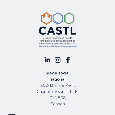
Siège social
national
302-134, rue Kent
Charlottetown, Î.-P.-É.
C1A 8R8
Canada